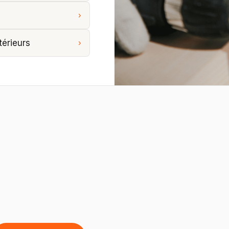
›
érieurs
›