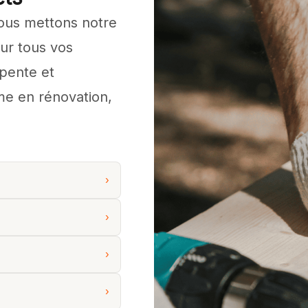
nous mettons notre
our tous vos
pente et
e en rénovation,
›
›
›
›