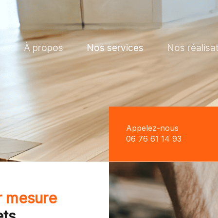
l
À propos
Nos services
Nos réalisa
Appelez-nous
06 76 61 14 93
r mesure
ets